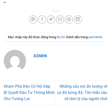
“`
Mục nhập này đã được đăng trong
BLOG
. Đánh dấu trang
permalink
.
ADMIN
Khám Phá Kèo Cơ Hội Kép:
Những câu nói ấn tượng về
Bí Quyết Đầu Tư Thông Minh
cá độ bóng đá: Tìm hiểu sâu
Cho Tương Lai
về tâm lý của người chơi