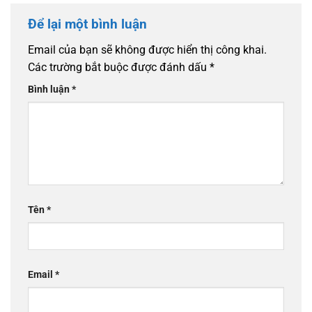
Để lại một bình luận
Email của bạn sẽ không được hiển thị công khai.
Các trường bắt buộc được đánh dấu
*
Bình luận
*
Tên
*
Email
*