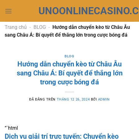
Chuyển
UNOONLINECASINO.
đến
nội
dung
Trang chủ
-
BLOG
-
Hướng dẫn chuyển kèo từ Châu Âu
sang Châu Á: Bí quyết để thắng lớn trong cược bóng đá
BLOG
Hướng dẫn chuyển kèo từ Châu Âu
sang Châu Á: Bí quyết để thắng lớn
trong cược bóng đá
ĐÃ ĐĂNG TRÊN
THÁNG 12 26, 2024
BỞI
ADMIN
“`html
Dịch vụ giải trí trực tuyến: Chuyển kèo