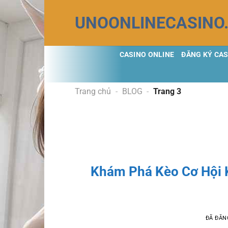
Chuyển
UNOONLINECASINO
đến
nội
dung
CASINO ONLINE
ĐĂNG KÝ CAS
Trang chủ
-
BLOG
-
Trang 3
Khám Phá Kèo Cơ Hội 
ĐÃ ĐĂN