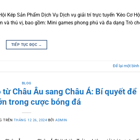
 Hội Kép Sản Phẩm Dịch Vụ Dịch vụ giải trí trực tuyến ‘Kèo Cơ Hộ
ẫn và thú vị, bao gồm: Mini games phong phú và đa dạng Trò ch
TIẾP TỤC ĐỌC
→
Để lại một bình
BLOG
từ Châu Âu sang Châu Á: Bí quyết để
ớn trong cược bóng đá
G TRÊN
THÁNG 12 26, 2024
BỞI
ADMIN