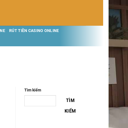
INE
RÚT TIỀN CASINO ONLINE
Tìm kiếm
TÌM
KIẾM